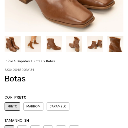
Início
>
Sapatos
>
Botas
>
Botas
SKU:
2048001A134
Botas
COR:
PRETO
PRETO
MARROM
CARAMELO
TAMANHO:
34