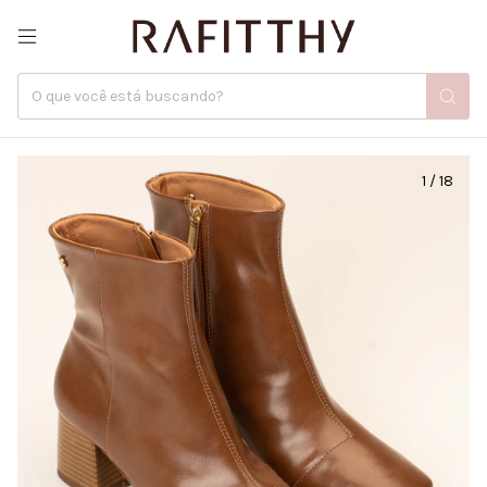
1
/
18