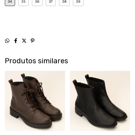
34
35
36
37
38
39
Produtos similares