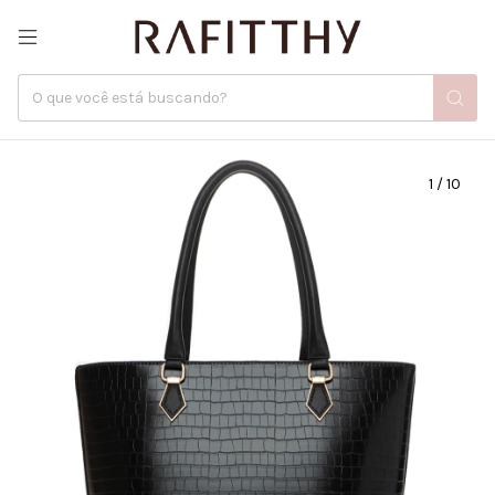
1
/
10