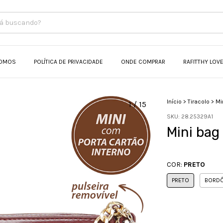
OMOS
POLÍTICA DE PRIVACIDADE
ONDE COMPRAR
RAFITTHY LOV
Início
>
Tiracolo
>
Mi
1
/
15
SKU:
28.25329A1
Mini bag
COR:
PRETO
PRETO
BORD