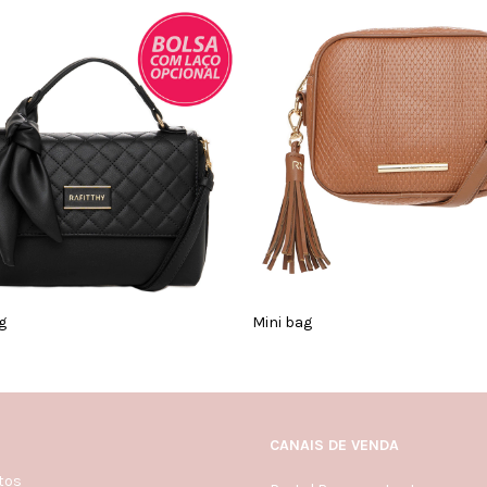
g
Mini bag
CANAIS DE VENDA
tos