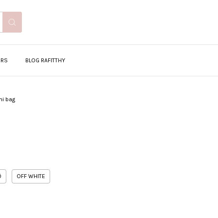
ERS
BLOG RAFITTHY
ni bag
Ô
OFF WHITE