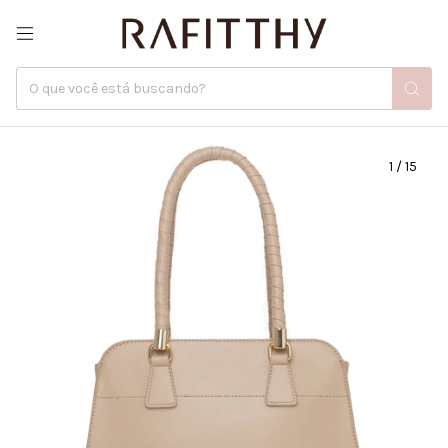
1
/
15