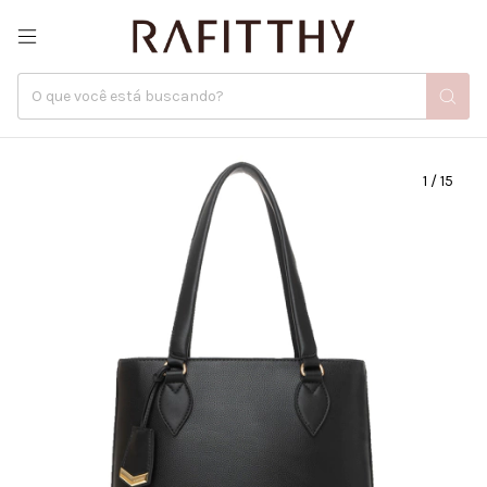
1
/
15